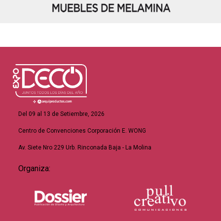
Del 09 al 13 de Setiembre, 2026
Centro de Convenciones Corporación E. WONG
Av. Siete Nro 229 Urb. Rinconada Baja - La Molina
Organiza: