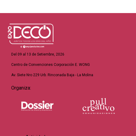
Del 09 al 13 de Setiembre, 2026
Centro de Convenciones Corporación E. WONG
Av. Siete Nro 229 Urb. Rinconada Baja - La Molina
Organiza: