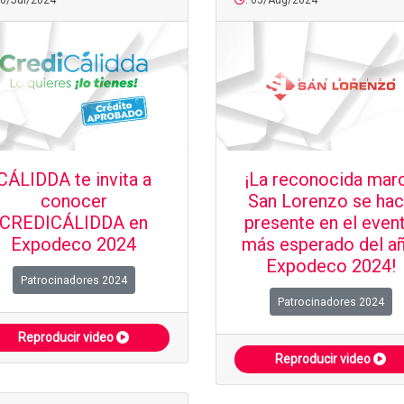
30/Jul/2024
: 05/Aug/2024
CÁLIDDA te invita a
¡La reconocida mar
conocer
San Lorenzo se ha
CREDICÁLIDDA en
presente en el even
Expodeco 2024
más esperado del añ
Expodeco 2024!
Patrocinadores 2024
Patrocinadores 2024
Reproducir video
Reproducir video