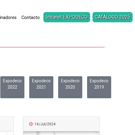
Intranet EXPODECO
CATÁLOGO 2025
inadores
Contacto
Expodeco
Expodeco
Expodeco
Expodeco
2022
2021
2020
2019
: 16/Jul/2024