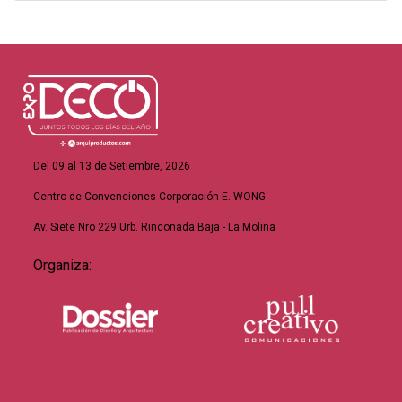
Del 09 al 13 de Setiembre, 2026
Centro de Convenciones Corporación E. WONG
Av. Siete Nro 229 Urb. Rinconada Baja - La Molina
Organiza: