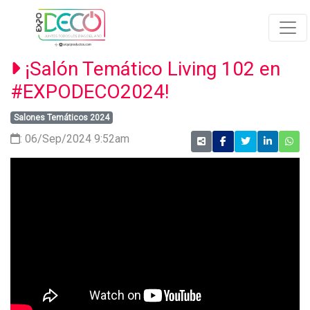
¡Salón Temático Living 102 en
#EXPODECO2024!
Salones Temáticos 2024
: 06/Sep/2024 9:52am