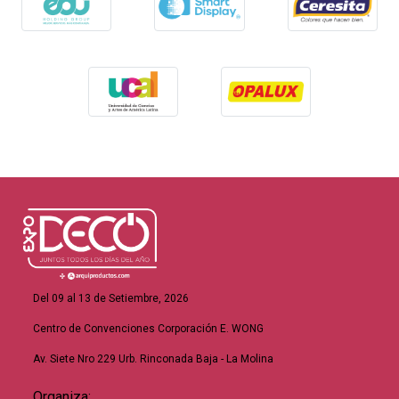
Del 09 al 13 de Setiembre, 2026
Centro de Convenciones Corporación E. WONG
Av. Siete Nro 229 Urb. Rinconada Baja - La Molina
Organiza: