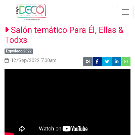
Salón temático Para Él, Ellas &
Todxs
Expodeco 2022
: 12/Sep/2022 7:00am