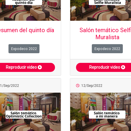
sumen del quinto día
Salón temático Self
Muralista
Expodeco 2022
Expodeco 2022
Reproducir video
Reproducir video
11/Sep/2022
: 12/Sep/2022