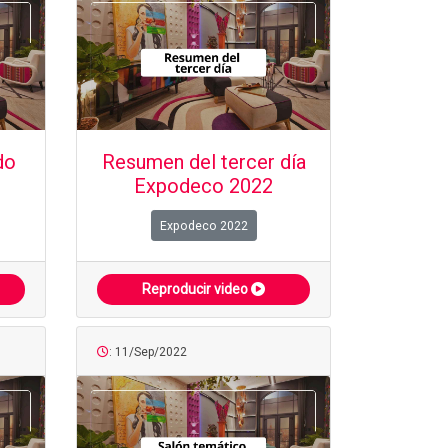
do
Resumen del tercer día
Expodeco 2022
Expodeco 2022
Reproducir video
: 11/Sep/2022