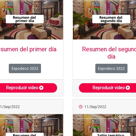
sumen del primer día
Resumen del segun
día
Expodeco 2022
Expodeco 2022
Reproducir video
Reproducir video
21/Sep/2022
: 11/Sep/2022