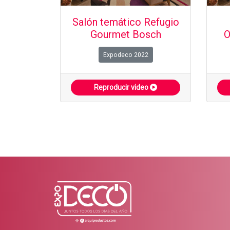
Salón temático Refugio
Gourmet Bosch
O
Expodeco 2022
Reproducir video