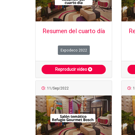
Resumen del cuarto día
Re
Expodeco 2022
Reproducir video
: 11/Sep/2022
: 