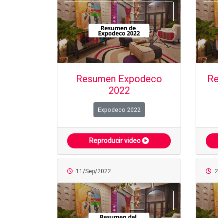
Resumen Expodeco
Re
2022
Expodeco 2022
Reproducir video
: 11/Sep/2022
: 