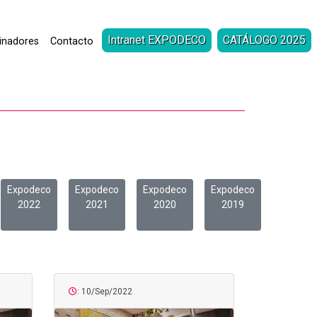
Intranet EXPODECO
CATÁLOGO 2025
inadores
Contacto
Expodeco
Expodeco
Expodeco
Expodeco
2022
2021
2020
2019
: 10/Sep/2022