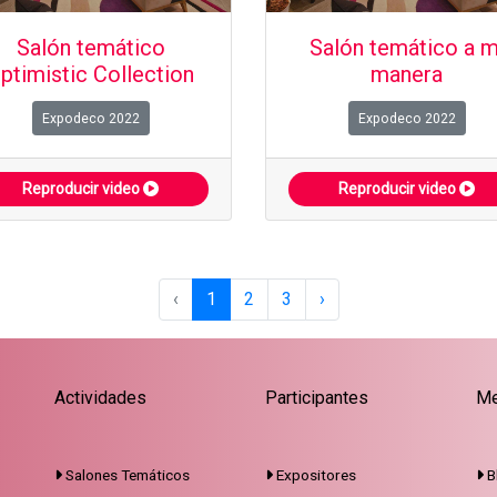
Salón temático
Salón temático a m
ptimistic Collection
manera
Expodeco 2022
Expodeco 2022
Reproducir video
Reproducir video
‹
1
2
3
›
Actividades
Participantes
Me
Salones Temáticos
Expositores
B