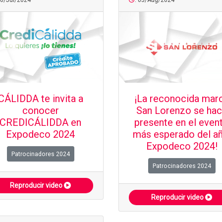
30/Jul/2024
: 05/Aug/2024
CÁLIDDA te invita a
¡La reconocida mar
conocer
San Lorenzo se ha
CREDICÁLIDDA en
presente en el even
Expodeco 2024
más esperado del añ
Expodeco 2024!
Patrocinadores 2024
Patrocinadores 2024
Reproducir video
Reproducir video