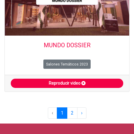
MUNDO DOSSIER
Salones Temáticos 2023
Reproducir video
‹
1
2
›