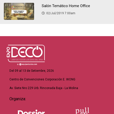
Salón Temático Home Office
: 02/Jul/2019 7:00am
Del 09 al 13 de Setiembre, 2026
Centro de Convenciones Corporación E. WONG
Av. Siete Nro 229 Urb. Rinconada Baja - La Molina
Organiza: