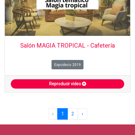
Salón MAGIA TROPICAL - Cafetería
Expodeco 2019
Reproducir video
‹
1
2
›