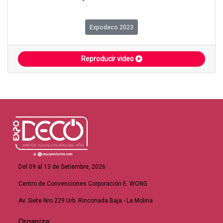
Expodeco 2023
Reproducir video
Del 09 al 13 de Setiembre, 2026
Centro de Convenciones Corporación E. WONG
Av. Siete Nro 229 Urb. Rinconada Baja - La Molina
Organiza: