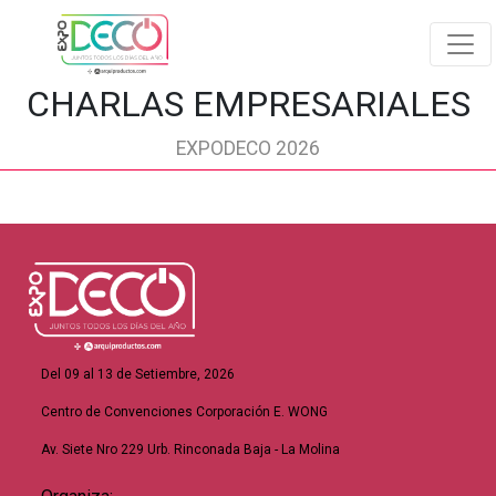
CHARLAS EMPRESARIALES
EXPODECO 2026
Del 09 al 13 de Setiembre, 2026
Centro de Convenciones Corporación E. WONG
Av. Siete Nro 229 Urb. Rinconada Baja - La Molina