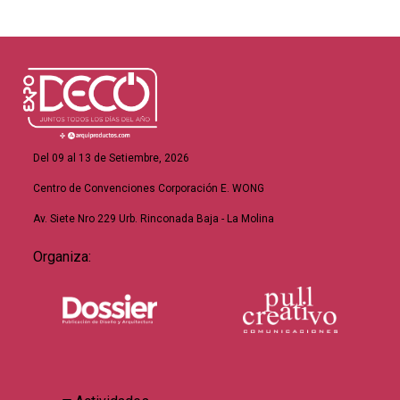
Del 09 al 13 de Setiembre, 2026
Centro de Convenciones Corporación E. WONG
Av. Siete Nro 229 Urb. Rinconada Baja - La Molina
Organiza: