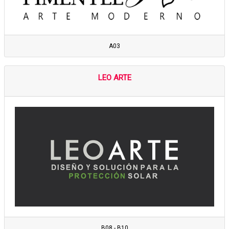
A03
LEO ARTE
B08 - B10