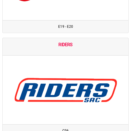
E19 - E20
RIDERS
C06