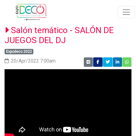
Salón temático - SALÓN DE
JUEGOS DEL DJ
Expodeco 2022
: 20/Apr/2022 7:00am